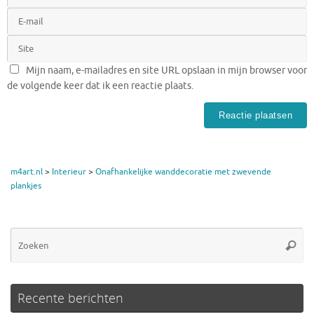
Mijn naam, e-mailadres en site URL opslaan in mijn browser voor
de volgende keer dat ik een reactie plaats.
m4art.nl
>
Interieur
>
Onafhankelijke wanddecoratie met zwevende
plankjes
Zo
Zoeke
na
Recente berichten