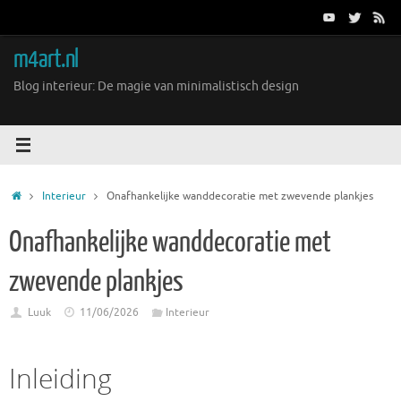
Ga
naar
de
m4art.nl
inhoud
Blog interieur: De magie van minimalistisch design
Home
Interieur
Onafhankelijke wanddecoratie met zwevende plankjes
Onafhankelijke wanddecoratie met
zwevende plankjes
Luuk
11/06/2026
Interieur
Inleiding