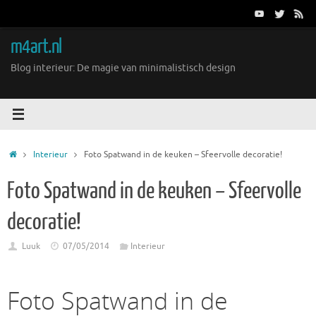
Ga
naar
de
m4art.nl
inhoud
Blog interieur: De magie van minimalistisch design
Home
Interieur
Foto Spatwand in de keuken – Sfeervolle decoratie!
Foto Spatwand in de keuken – Sfeervolle
decoratie!
Luuk
07/05/2014
Interieur
Foto Spatwand in de