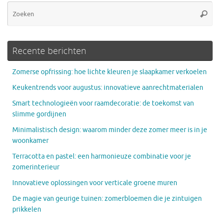
Zo
Zoeke
na
Recente berichten
Zomerse opfrissing: hoe lichte kleuren je slaapkamer verkoelen
Keukentrends voor augustus: innovatieve aanrechtmaterialen
Smart technologieën voor raamdecoratie: de toekomst van
slimme gordijnen
Minimalistisch design: waarom minder deze zomer meer is in je
woonkamer
Terracotta en pastel: een harmonieuze combinatie voor je
zomerinterieur
Innovatieve oplossingen voor verticale groene muren
De magie van geurige tuinen: zomerbloemen die je zintuigen
prikkelen