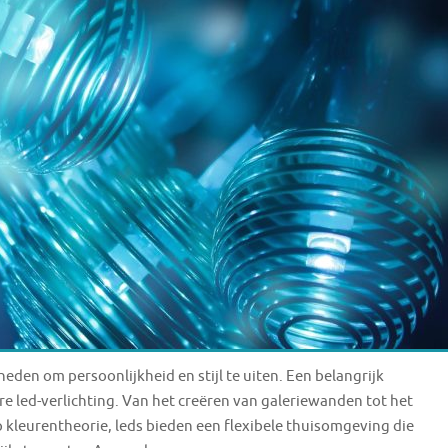
eden om persoonlijkheid en stijl te uiten. Een belangrijk
re led-verlichting. Van het creëren van galeriewanden tot het
 kleurentheorie, leds bieden een flexibele thuisomgeving die