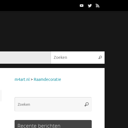
Zoeken naar
Zoeken
m4art.nl
>
Raamdecoratie
Zoeken
Zoeken
naar:
Recente berichten