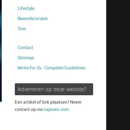
Lifestyle
Raamdecoratie
Tuin
Contact
Sitemap
Write for Us - Complete Guidelines
Adverteren op deze website?
Een artikel of link plaatsen? Neem
contact op via
napiseo.com
.