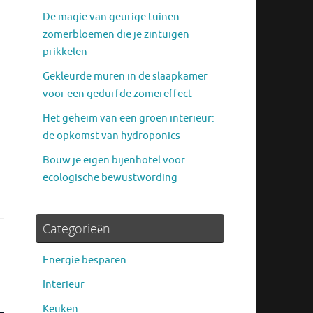
De magie van geurige tuinen:
zomerbloemen die je zintuigen
prikkelen
Gekleurde muren in de slaapkamer
voor een gedurfde zomereffect
Het geheim van een groen interieur:
de opkomst van hydroponics
Bouw je eigen bijenhotel voor
ecologische bewustwording
Categorieën
Energie besparen
Interieur
Keuken