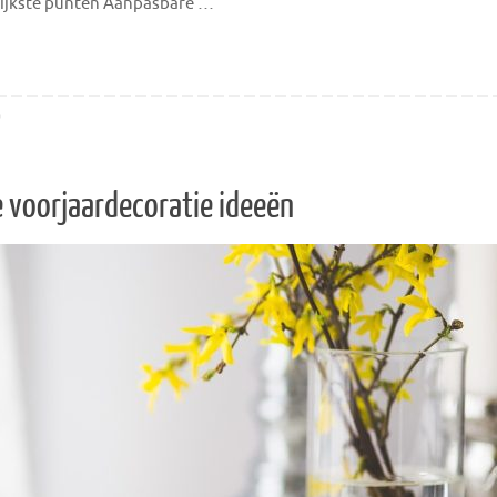
grijkste punten Aanpasbare …
0
e voorjaardecoratie ideeën