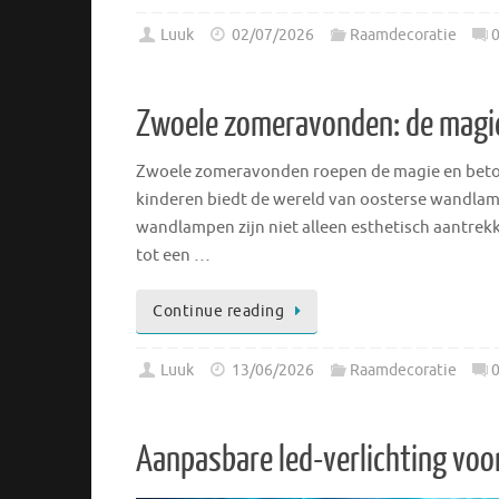
Luuk
02/07/2026
Raamdecoratie
Zwoele zomeravonden: de magi
Zwoele zomeravonden roepen de magie en betov
kinderen biedt de wereld van oosterse wandlamp
wandlampen zijn niet alleen esthetisch aantrekk
tot een …
Continue reading
Luuk
13/06/2026
Raamdecoratie
Aanpasbare led-verlichting voo