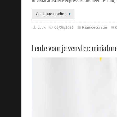
bovenal artistieke expressie stimuleert. Belan
Continue reading
Luuk
03/06/2026
Raamdecoratie
Lente voor je venster: miniatur