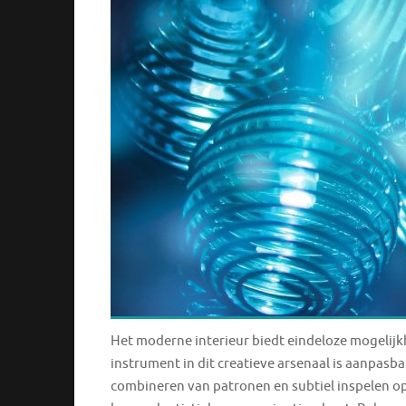
Het moderne interieur biedt eindeloze mogelijkh
instrument in dit creatieve arsenaal is aanpasba
combineren van patronen en subtiel inspelen op