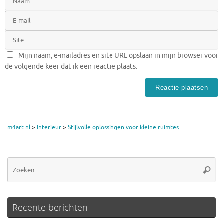
Mijn naam, e-mailadres en site URL opslaan in mijn browser voor
de volgende keer dat ik een reactie plaats.
m4art.nl
>
Interieur
>
Stijlvolle oplossingen voor kleine ruimtes
Zo
Zoeke
na
Recente berichten