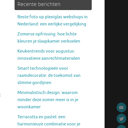
Recente berichten
Beste foto op plexiglas webshops in
Nederland: een eerlijke vergelijking
Zomerse opfrissing: hoe lichte
kleuren je slaapkamer verkoelen
Keukentrends voor augustus:
innovatieve aanrechtmaterialen
Smart technologieën voor
raamdecoratie: de toekomst van
slimme gordijnen
Minimalistisch design: waarom
t
minder deze zomer meer is in je
woonkamer
Terracotta en pastel: een
harmonieuze combinatie voor je