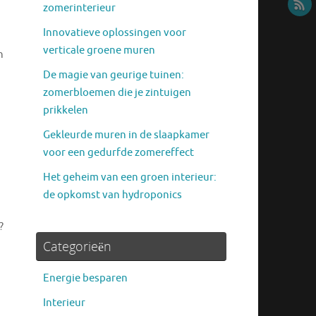
zomerinterieur
Innovatieve oplossingen voor
verticale groene muren
n
De magie van geurige tuinen:
zomerbloemen die je zintuigen
prikkelen
Gekleurde muren in de slaapkamer
voor een gedurfde zomereffect
Het geheim van een groen interieur:
de opkomst van hydroponics
?
Categorieën
Energie besparen
Interieur