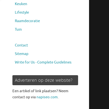
Keuken
Lifestyle
Raamdecoratie
Tuin
Contact
Sitemap
Write for Us - Complete Guidelines
Adverteren op deze website?
Een artikel of link plaatsen? Neem
contact op via
napiseo.com
.