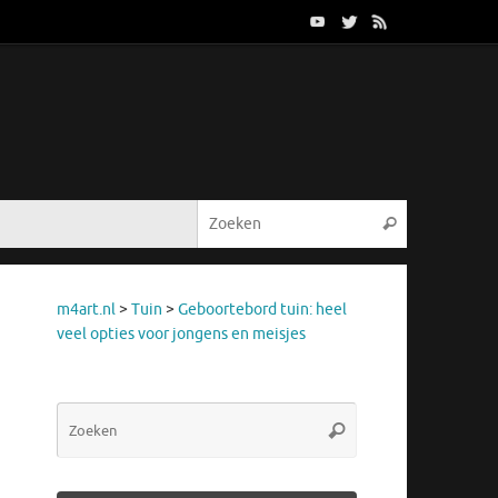
Zoeken naar
Zoeken
m4art.nl
>
Tuin
>
Geboortebord tuin: heel
veel opties voor jongens en meisjes
Zoeken
Zoeken
naar: