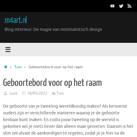
Ga
naar
de
m4art.nl
inhoud
Blog interieur: De magie van minimalistisch design
Home
Tuin
Geboortebord voor op het raam
Geboortebord voor op het raam
Luuk
18/05/2022
Tuin
De geboorte van je tweeling wereldkundig maken? Als kersverse
ouders zijn er verschillende manieren waarop je de geboorte
kenbaar kunt maken. En zodra jouw tweeling op de wereld is
gekomen wil je niets liever dan alleen maar genieten. Daarom is het
slim om alvast de aankondigen te regelen, zodat je je hier na de