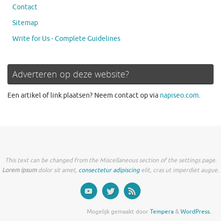
Contact
Sitemap
Write for Us - Complete Guidelines
Adverteren op deze website?
Een artikel of link plaatsen? Neem contact op via
napiseo.com
.
This text can be changed from the Miscellaneous section of the settings page.
Lorem ipsum
dolor sit amet,
consectetur adipiscing
elit, cras ut imperdiet augue.
Mogelijk gemaakt door
Tempera
&
WordPress.