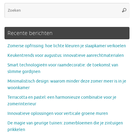
Zo
Zoeke
na
Recente berichten
Zomerse opfrissing: hoe lichte kleuren je slaapkamer verkoelen
Keukentrends voor augustus: innovatieve aanrechtmaterialen
Smart technologieën voor raamdecoratie: de toekomst van
slimme gordijnen
Minimalistisch design: waarom minder deze zomer meer is in je
woonkamer
Terracotta en pastel: een harmonieuze combinatie voor je
zomerinterieur
Innovatieve oplossingen voor verticale groene muren
De magie van geurige tuinen: zomerbloemen die je zintuigen
prikkelen