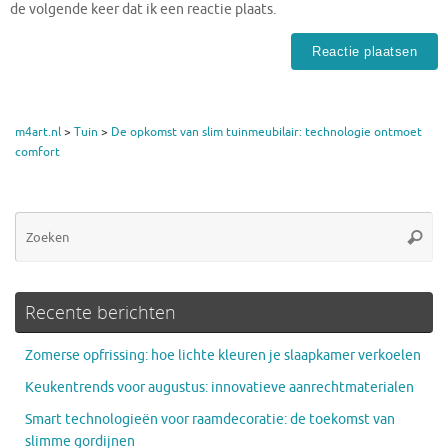
de volgende keer dat ik een reactie plaats.
m4art.nl
>
Tuin
>
De opkomst van slim tuinmeubilair: technologie ontmoet
comfort
Zo
Zoeke
na
Recente berichten
Zomerse opfrissing: hoe lichte kleuren je slaapkamer verkoelen
Keukentrends voor augustus: innovatieve aanrechtmaterialen
Smart technologieën voor raamdecoratie: de toekomst van
slimme gordijnen