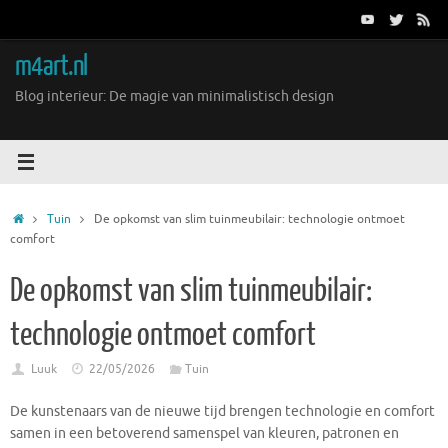
Ga
naar
de
m4art.nl
inhoud
Blog interieur: De magie van minimalistisch design
Home
Tuin
De opkomst van slim tuinmeubilair: technologie ontmoet
comfort
De opkomst van slim tuinmeubilair:
technologie ontmoet comfort
Luuk
22/05/2026
Tuin
De kunstenaars van de nieuwe tijd brengen technologie en comfort
samen in een betoverend samenspel van kleuren, patronen en