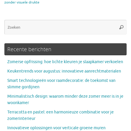
zonder visuele drukte
Zo
Zoeke
na
Recente berichten
Zomerse opfrissing: hoe lichte kleuren je slaapkamer verkoelen
Keukentrends voor augustus: innovatieve aanrechtmaterialen
Smart technologieën voor raamdecoratie: de toekomst van
slimme gordijnen
Minimalistisch design: waarom minder deze zomer meer is in je
woonkamer
Terracotta en pastel: een harmonieuze combinatie voor je
zomerinterieur
Innovatieve oplossingen voor verticale groene muren