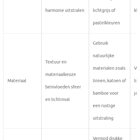
harmonie uitstralen
lichtgrijs of
kl
pastelkleuren
Gebruik
natuurlijke
Textuur en
materialen zoals
Vo
materiaalkeuze
Materiaal
linnen, katoen of
li
beïnvloeden sfeer
bamboe voor
ja
en lichtinval
een rustige
uitstraling
Vermijd drukke