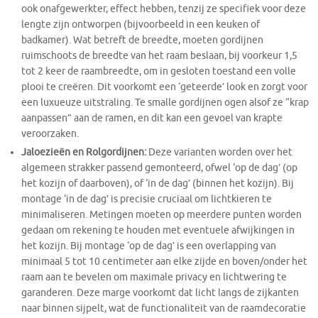
ook onafgewerkter, effect hebben, tenzij ze specifiek voor deze
lengte zijn ontworpen (bijvoorbeeld in een keuken of
badkamer). Wat betreft de breedte, moeten gordijnen
ruimschoots de breedte van het raam beslaan, bij voorkeur 1,5
tot 2 keer de raambreedte, om in gesloten toestand een volle
plooi te creëren. Dit voorkomt een ‘geteerde’ look en zorgt voor
een luxueuze uitstraling. Te smalle gordijnen ogen alsof ze “krap
aanpassen” aan de ramen, en dit kan een gevoel van krapte
veroorzaken.
Jaloezieën en Rolgordijnen:
Deze varianten worden over het
algemeen strakker passend gemonteerd, ofwel ‘op de dag’ (op
het kozijn of daarboven), of ‘in de dag’ (binnen het kozijn). Bij
montage ‘in de dag’ is precisie cruciaal om lichtkieren te
minimaliseren. Metingen moeten op meerdere punten worden
gedaan om rekening te houden met eventuele afwijkingen in
het kozijn. Bij montage ‘op de dag’ is een overlapping van
minimaal 5 tot 10 centimeter aan elke zijde en boven/onder het
raam aan te bevelen om maximale privacy en lichtwering te
garanderen. Deze marge voorkomt dat licht langs de zijkanten
naar binnen sijpelt, wat de functionaliteit van de raamdecoratie