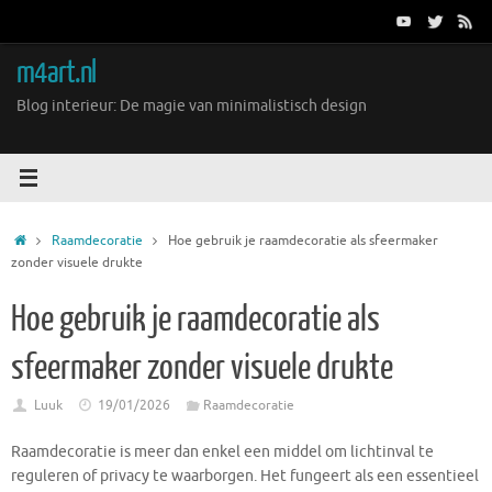
Ga
naar
de
m4art.nl
inhoud
Blog interieur: De magie van minimalistisch design
Home
Raamdecoratie
Hoe gebruik je raamdecoratie als sfeermaker
zonder visuele drukte
Hoe gebruik je raamdecoratie als
sfeermaker zonder visuele drukte
Luuk
19/01/2026
Raamdecoratie
Raamdecoratie is meer dan enkel een middel om lichtinval te
reguleren of privacy te waarborgen. Het fungeert als een essentieel