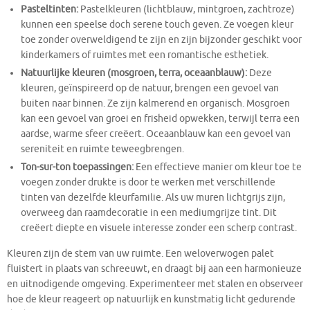
Pasteltinten:
Pastelkleuren (lichtblauw, mintgroen, zachtroze)
kunnen een speelse doch serene touch geven. Ze voegen kleur
toe zonder overweldigend te zijn en zijn bijzonder geschikt voor
kinderkamers of ruimtes met een romantische esthetiek.
Natuurlijke kleuren (mosgroen, terra, oceaanblauw):
Deze
kleuren, geïnspireerd op de natuur, brengen een gevoel van
buiten naar binnen. Ze zijn kalmerend en organisch. Mosgroen
kan een gevoel van groei en frisheid opwekken, terwijl terra een
aardse, warme sfeer creëert. Oceaanblauw kan een gevoel van
sereniteit en ruimte teweegbrengen.
Ton-sur-ton toepassingen:
Een effectieve manier om kleur toe te
voegen zonder drukte is door te werken met verschillende
tinten van dezelfde kleurfamilie. Als uw muren lichtgrijs zijn,
overweeg dan raamdecoratie in een mediumgrijze tint. Dit
creëert diepte en visuele interesse zonder een scherp contrast.
Kleuren zijn de stem van uw ruimte. Een weloverwogen palet
fluistert in plaats van schreeuwt, en draagt bij aan een harmonieuze
en uitnodigende omgeving. Experimenteer met stalen en observeer
hoe de kleur reageert op natuurlijk en kunstmatig licht gedurende