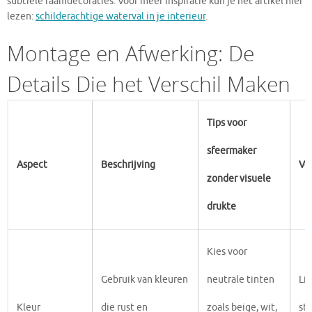
subtiele raamdecoraties. Voor meer inspiratie kun je het artikel hier
lezen:
schilderachtige waterval in je interieur
.
Montage en Afwerking: De
Details Die het Verschil Maken
Tips voor
sfeermaker
Aspect
Beschrijving
Vo
zonder visuele
drukte
Kies voor
Gebruik van kleuren
neutrale tinten
Li
Kleur
die rust en
zoals beige, wit,
sto