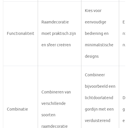
Kies voor
Raamdecoratie
eenvoudige
El
Functionaliteit
moet praktisch zijn
bediening en
ro
en sfeer creëren
minimalistische
rus
designs
Combineer
bijvoorbeeld een
Combineren van
lichtdoorlatend
Du
verschillende
Combinatie
gordijn met een
gor
soorten
verduisterend
ef
raamdecoratie