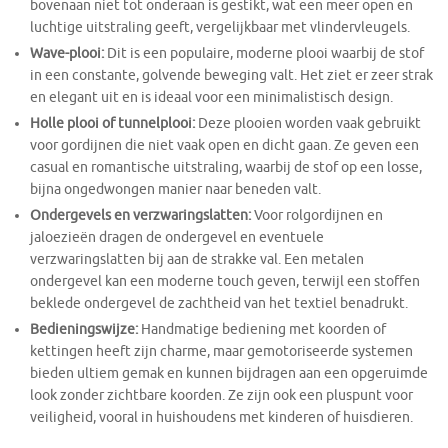
bovenaan niet tot onderaan is gestikt, wat een meer open en
luchtige uitstraling geeft, vergelijkbaar met vlindervleugels.
Wave-plooi:
Dit is een populaire, moderne plooi waarbij de stof
in een constante, golvende beweging valt. Het ziet er zeer strak
en elegant uit en is ideaal voor een minimalistisch design.
Holle plooi of tunnelplooi:
Deze plooien worden vaak gebruikt
voor gordijnen die niet vaak open en dicht gaan. Ze geven een
casual en romantische uitstraling, waarbij de stof op een losse,
bijna ongedwongen manier naar beneden valt.
Ondergevels en verzwaringslatten:
Voor rolgordijnen en
jaloezieën dragen de ondergevel en eventuele
verzwaringslatten bij aan de strakke val. Een metalen
ondergevel kan een moderne touch geven, terwijl een stoffen
beklede ondergevel de zachtheid van het textiel benadrukt.
Bedieningswijze:
Handmatige bediening met koorden of
kettingen heeft zijn charme, maar gemotoriseerde systemen
bieden ultiem gemak en kunnen bijdragen aan een opgeruimde
look zonder zichtbare koorden. Ze zijn ook een pluspunt voor
veiligheid, vooral in huishoudens met kinderen of huisdieren.