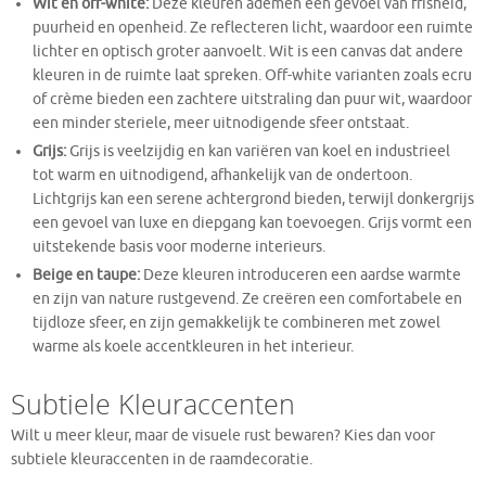
Wit en off-white:
Deze kleuren ademen een gevoel van frisheid,
puurheid en openheid. Ze reflecteren licht, waardoor een ruimte
lichter en optisch groter aanvoelt. Wit is een canvas dat andere
kleuren in de ruimte laat spreken. Off-white varianten zoals ecru
of crème bieden een zachtere uitstraling dan puur wit, waardoor
een minder steriele, meer uitnodigende sfeer ontstaat.
Grijs:
Grijs is veelzijdig en kan variëren van koel en industrieel
tot warm en uitnodigend, afhankelijk van de ondertoon.
Lichtgrijs kan een serene achtergrond bieden, terwijl donkergrijs
een gevoel van luxe en diepgang kan toevoegen. Grijs vormt een
uitstekende basis voor moderne interieurs.
Beige en taupe:
Deze kleuren introduceren een aardse warmte
en zijn van nature rustgevend. Ze creëren een comfortabele en
tijdloze sfeer, en zijn gemakkelijk te combineren met zowel
warme als koele accentkleuren in het interieur.
Subtiele Kleuraccenten
Wilt u meer kleur, maar de visuele rust bewaren? Kies dan voor
subtiele kleuraccenten in de raamdecoratie.