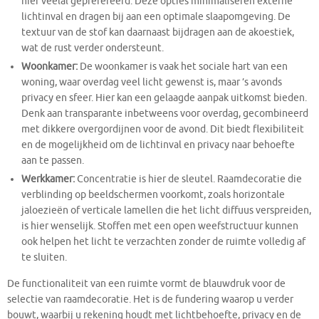
hier veelal geprefereerd. Deze opties minimaliseren externe
lichtinval en dragen bij aan een optimale slaapomgeving. De
textuur van de stof kan daarnaast bijdragen aan de akoestiek,
wat de rust verder ondersteunt.
Woonkamer:
De woonkamer is vaak het sociale hart van een
woning, waar overdag veel licht gewenst is, maar ’s avonds
privacy en sfeer. Hier kan een gelaagde aanpak uitkomst bieden.
Denk aan transparante inbetweens voor overdag, gecombineerd
met dikkere overgordijnen voor de avond. Dit biedt flexibiliteit
en de mogelijkheid om de lichtinval en privacy naar behoefte
aan te passen.
Werkkamer:
Concentratie is hier de sleutel. Raamdecoratie die
verblinding op beeldschermen voorkomt, zoals horizontale
jaloezieën of verticale lamellen die het licht diffuus verspreiden,
is hier wenselijk. Stoffen met een open weefstructuur kunnen
ook helpen het licht te verzachten zonder de ruimte volledig af
te sluiten.
De functionaliteit van een ruimte vormt de blauwdruk voor de
selectie van raamdecoratie. Het is de fundering waarop u verder
bouwt, waarbij u rekening houdt met lichtbehoefte, privacy en de