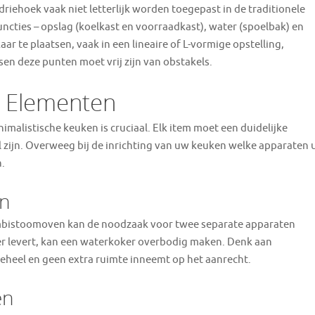
iehoek vaak niet letterlijk worden toegepast in de traditionele
functies – opslag (koelkast en voorraadkast), water (spoelbak) en
aar te plaatsen, vaak in een lineaire of L-vormige opstelling,
en deze punten moet vrij zijn van obstakels.
le Elementen
imalistische keuken is cruciaal. Elk item moet een duidelijke
l zijn. Overweeg bij de inrichting van uw keuken welke apparaten 
h.
en
mbistoomoven kan de noodzaak voor twee separate apparaten
er levert, kan een waterkoker overbodig maken. Denk aan
eheel en geen extra ruimte inneemt op het aanrecht.
en