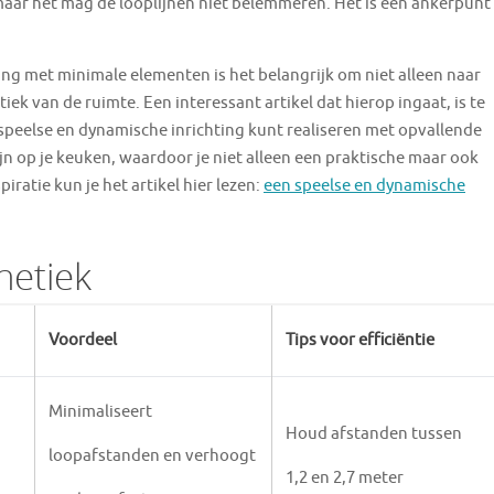
aar het mag de looplijnen niet belemmeren. Het is een ankerpunt
ling met minimale elementen is het belangrijk om niet alleen naar
tiek van de ruimte. Een interessant artikel dat hierop ingaat, is te
speelse en dynamische inrichting kunt realiseren met opvallende
jn op je keuken, waardoor je niet alleen een praktische maar ook
iratie kun je het artikel hier lezen:
een speelse en dynamische
hetiek
Voordeel
Tips voor efficiëntie
Minimaliseert
Houd afstanden tussen
loopafstanden en verhoogt
1,2 en 2,7 meter