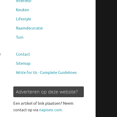
Interieur
Keuken
Lifestyle
Raamdecoratie
Tuin
u
Contact
Sitemap
Write for Us - Complete Guidelines
Adverteren op deze website?
Een artikel of link plaatsen? Neem
contact op via
napiseo.com
.