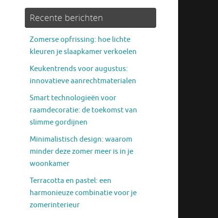
Recente berichten
Zomerse opfrissing: hoe lichte
kleuren je slaapkamer verkoelen
Keukentrends voor augustus:
innovatieve aanrechtmaterialen
Smart technologieën voor
raamdecoratie: de toekomst van
slimme gordijnen
Minimalistisch design: waarom
minder deze zomer meer is in je
woonkamer
Terracotta en pastel: een
harmonieuze combinatie voor je
zomerinterieur