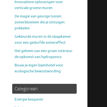
Innovatieve oplossingen voor
verticale groene muren
De magie van geurige tuinen:
zomerbloemen die je zintuigen
prikkelen
Gekleurde muren in de slaapkamer
voor een gedurfde zomereffect
Het geheim van een groen interieur:
de opkomst van hydroponics
Bouw je eigen bijenhotel voor
ecologische bewustwording
Categorieën
Energie besparen