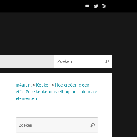
Zoeken naar
Zoeken
m4art.nl
>
Keuken
>
Hoe creëer je een
efficiënte keukenopstelling met minimale
elementen
Zoeken
Zoeken
naar: