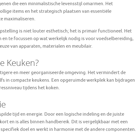
egenen die een minimalistische levensstijl omarmen. Het
ollige items en het strategisch plaatsen van essentiële
e maximaliseren.
telling is niet louter esthetisch; het is primair functioneel. Het
 en te focussen op wat werkelijk nodig is voor voedselbereiding,
euze van apparaten, materialen en meubilair.
de Keuken?
ustigere en meer georganiseerde omgeving. Het vermindert de
 zelfs in compacte keukens. Een opgeruimde werkplek kan bijdragen
ressniveau tijdens het koken.
ie
spilde tijd en energie. Door een logische indeling en de juiste
rt en is alles binnen handbereik. Dit is vergelijkbaar met een
n specifiek doel en werkt in harmonie met de andere componenten.