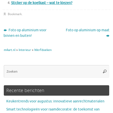
Sticker op de koelkast – wat te kiezen?
Bookmark
.
Foto op aluminium voor
Foto op aluminium op maat
binnen en buiten!
m4art.nl
>
Interieur
>
Werfdoeken
Zo
Zoeke
na
Recente berichten
Keukentrends voor augustus: innovatieve aanrechtmaterialen
Smart technologieën voor raamdecoratie: de toekomst van