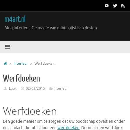
Ga
naar
de
m4art.nl
inhoud
Blog interieur: De magie van minimalistisch design
Home
Interieur
Werfdoeken
Werfdoeken
Luuk
02/03/2015
Interieur
Werfdoeken
Een goede manier om te zorgen dat uw boodschap opvalt en onder
de aandacht komt is door een
werfdoeken
. Doordat een werfdoek