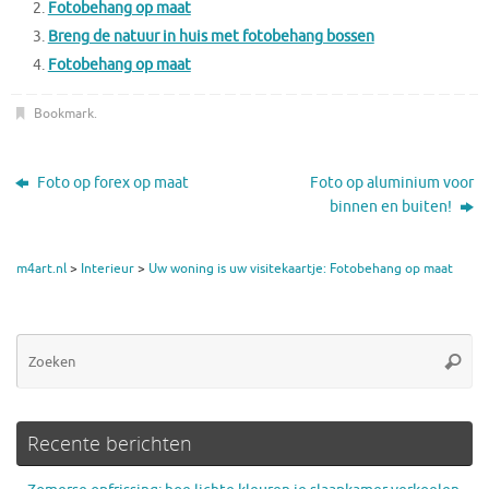
Fotobehang op maat
Breng de natuur in huis met fotobehang bossen
Fotobehang op maat
Bookmark
.
Foto op forex op maat
Foto op aluminium voor
binnen en buiten!
m4art.nl
>
Interieur
>
Uw woning is uw visitekaartje: Fotobehang op maat
Zo
Zoeke
na
Recente berichten