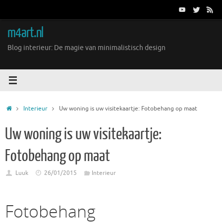
Ga
naar
de
m4art.nl
inhoud
Blog interieur: De magie van minimalistisch design
Home
Interieur
Uw woning is uw visitekaartje: Fotobehang op maat
Uw woning is uw visitekaartje:
Fotobehang op maat
Luuk
26/01/2015
Interieur
Fotobehang