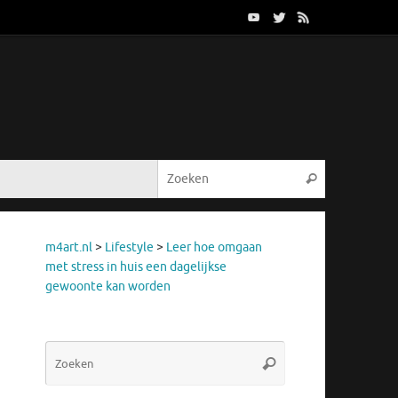
Zoeken naar
Zoeken
m4art.nl
>
Lifestyle
>
Leer hoe omgaan
met stress in huis een dagelijkse
gewoonte kan worden
Zoeken
Zoeken
naar: