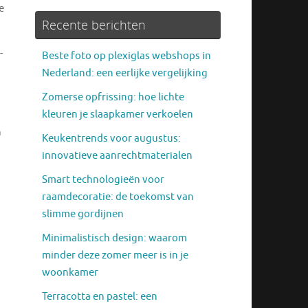
e
Recente berichten
-
Beste foto op plexiglas webshops in
Nederland: een eerlijke vergelijking
Zomerse opfrissing: hoe lichte
kleuren je slaapkamer verkoelen
n
Keukentrends voor augustus:
innovatieve aanrechtmaterialen
Smart technologieën voor
raamdecoratie: de toekomst van
slimme gordijnen
Minimalistisch design: waarom
minder deze zomer meer is in je
woonkamer
Terracotta en pastel: een