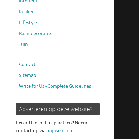
Interieur
Keuken
Lifestyle
Raamdecoratie
Tuin
Contact
Sitemap
Write for Us - Complete Guidelines
Adverteren op deze website?
Een artikel of link plaatsen? Neem
contact op via
napiseo.com
.