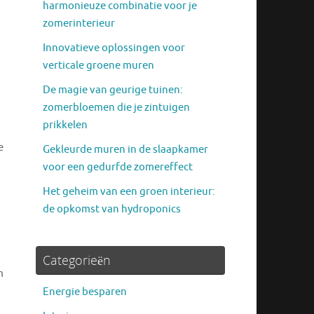
harmonieuze combinatie voor je
zomerinterieur
Innovatieve oplossingen voor
verticale groene muren
De magie van geurige tuinen:
zomerbloemen die je zintuigen
prikkelen
e
Gekleurde muren in de slaapkamer
voor een gedurfde zomereffect
Het geheim van een groen interieur:
de opkomst van hydroponics
Categorieën
m
Energie besparen