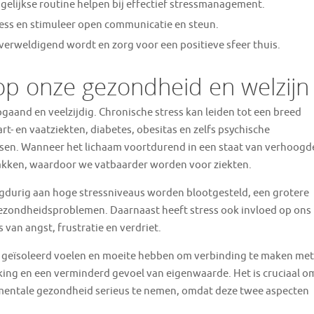
elijkse routine helpen bij effectief stressmanagement.
ress en stimuleer open communicatie en steun.
verweldigend wordt en zorg voor een positieve sfeer thuis.
op onze gezondheid en welzijn
gaand en veelzijdig. Chronische stress kan leiden tot een breed
- en vaatziekten, diabetes, obesitas en zelfs psychische
sen. Wanneer het lichaam voortdurend in een staat van verhoogd
wakken, waardoor we vatbaarder worden voor ziekten.
durig aan hoge stressniveaus worden blootgesteld, een grotere
ezondheidsproblemen. Daarnaast heeft stress ook invloed op ons
 van angst, frustratie en verdriet.
 geïsoleerd voelen en moeite hebben om verbinding te maken met
kking en een verminderd gevoel van eigenwaarde. Het is cruciaal o
e mentale gezondheid serieus te nemen, omdat deze twee aspecten