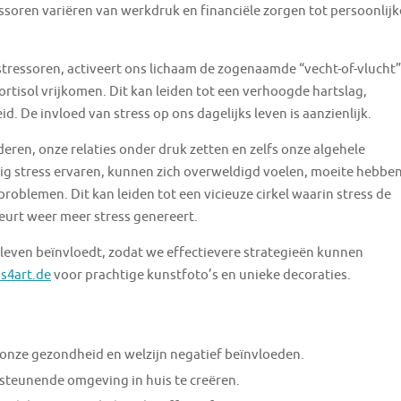
ssoren variëren van werkdruk en financiële zorgen tot persoonlijk
essoren, activeert ons lichaam de zogenaamde “vecht-of-vlucht”
ortisol vrijkomen. Dit kan leiden tot een verhoogde hartslag,
. De invloed van stress op ons dagelijks leven is aanzienlijk.
eren, onze relaties onder druk zetten en zelfs onze algehele
ig stress ervaren, kunnen zich overweldigd voelen, moeite hebbe
problemen. Dit kan leiden tot een vicieuze cirkel waarin stress de
eurt weer meer stress genereert.
s leven beïnvloedt, zodat we effectievere strategieën kunnen
s4art.de
voor prachtige kunstfoto’s en unieke decoraties.
n onze gezondheid en welzijn negatief beïnvloeden.
rsteunende omgeving in huis te creëren.