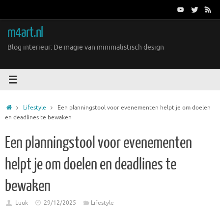
Ga
naar
de
m4art.nl
inhoud
Blog interieur: De magie van minimalistisch design
Home
Lifestyle
Een planningstool voor evenementen helpt je om doelen
en deadlines te bewaken
Een planningstool voor evenementen
helpt je om doelen en deadlines te
bewaken
Luuk
29/12/2025
Lifestyle