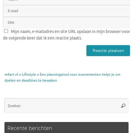
Mijn naam, e-mailadres en site URL opslaan in mijn browser voor
de volgende keer dat ik een reactie plaats.
m4art.nl
>
Lifestyle
>
Een planningstool voor evenementen helpt je om
doelen en deadlines te bewaken
Zo
Zoeke
na
Recente berichten