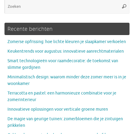
Zo
Zoeke
na
Recente berichten
Zomerse opfrissing: hoe lichte kleuren je slaapkamer verkoelen
Keukentrends voor augustus: innovatieve aanrechtmaterialen
Smart technologieën voor raamdecoratie: de toekomst van
slimme gordijnen
Minimalistisch design: waarom minder deze zomer meer is in je
woonkamer
Terracotta en pastel: een harmonieuze combinatie voor je
zomerinterieur
Innovatieve oplossingen voor verticale groene muren
De magie van geurige tuinen: zomerbloemen die je zintuigen
prikkelen