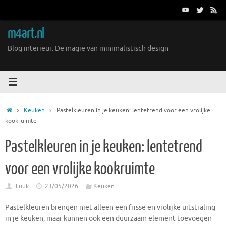
Ga
naar
de
m4art.nl
inhoud
Blog interieur: De magie van minimalistisch design
Home
Keuken
Pastelkleuren in je keuken: lentetrend voor een vrolijke
kookruimte
Pastelkleuren in je keuken: lentetrend
voor een vrolijke kookruimte
Luuk
23/05/2026
Keuken
Pastelkleuren brengen niet alleen een frisse en vrolijke uitstraling
in je keuken, maar kunnen ook een duurzaam element toevoegen