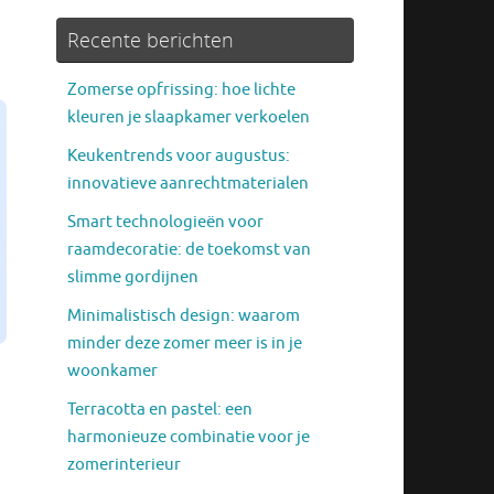
Recente berichten
Zomerse opfrissing: hoe lichte
kleuren je slaapkamer verkoelen
Keukentrends voor augustus:
innovatieve aanrechtmaterialen
Smart technologieën voor
raamdecoratie: de toekomst van
slimme gordijnen
Minimalistisch design: waarom
minder deze zomer meer is in je
woonkamer
Terracotta en pastel: een
harmonieuze combinatie voor je
zomerinterieur