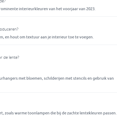
ode?
rominente interieurkleuren van het voorjaar van 2023.
troduceren?
en, en hout om textuur aan je interieur toe te voegen.
r de lente?
rhangers met bloemen, schilderijen met stencils en gebruik van
ert, zoals warme toonlampen die bij de zachte lentekleuren passen.