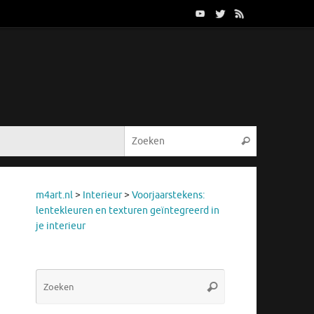
Zoeken naar
Zoeken
m4art.nl
>
Interieur
>
Voorjaarstekens:
lentekleuren en texturen geïntegreerd in
je interieur
Zoeken
Zoeken
naar: