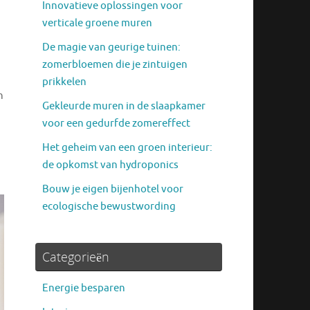
Innovatieve oplossingen voor
verticale groene muren
De magie van geurige tuinen:
zomerbloemen die je zintuigen
prikkelen
n
Gekleurde muren in de slaapkamer
voor een gedurfde zomereffect
Het geheim van een groen interieur:
de opkomst van hydroponics
Bouw je eigen bijenhotel voor
ecologische bewustwording
Categorieën
Energie besparen