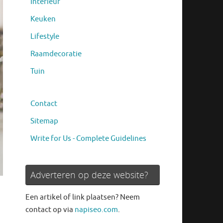
Interieur
Keuken
Lifestyle
Raamdecoratie
Tuin
Contact
Sitemap
Write for Us - Complete Guidelines
Adverteren op deze website?
Een artikel of link plaatsen? Neem
contact op via
napiseo.com
.