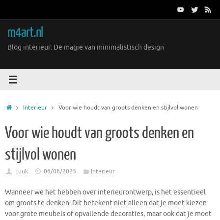
Ga
naar
de
m4art.nl
inhoud
Blog interieur: De magie van minimalistisch design
Home
Interieur
Voor wie houdt van groots denken en stijlvol wonen
Voor wie houdt van groots denken en
stijlvol wonen
Luuk
06/06/2025
Interieur
Wanneer we het hebben over interieurontwerp, is het essentieel
om groots te denken. Dit betekent niet alleen dat je moet kiezen
voor grote meubels of opvallende decoraties, maar ook dat je moet