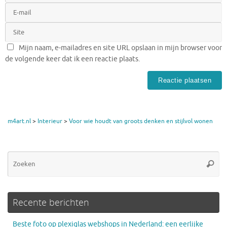
Mijn naam, e-mailadres en site URL opslaan in mijn browser voor
de volgende keer dat ik een reactie plaats.
m4art.nl
>
Interieur
>
Voor wie houdt van groots denken en stijlvol wonen
Zo
Zoeke
na
Recente berichten
Beste foto op plexiglas webshops in Nederland: een eerlijke