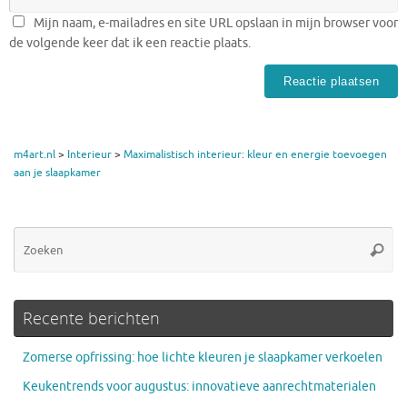
Mijn naam, e-mailadres en site URL opslaan in mijn browser voor
de volgende keer dat ik een reactie plaats.
m4art.nl
>
Interieur
>
Maximalistisch interieur: kleur en energie toevoegen
aan je slaapkamer
Zo
Zoeke
na
Recente berichten
Zomerse opfrissing: hoe lichte kleuren je slaapkamer verkoelen
Keukentrends voor augustus: innovatieve aanrechtmaterialen