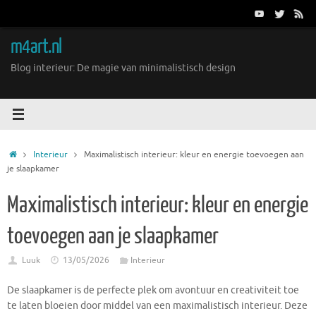
Ga
naar
de
m4art.nl
inhoud
Blog interieur: De magie van minimalistisch design
Home
Interieur
Maximalistisch interieur: kleur en energie toevoegen aan
je slaapkamer
Maximalistisch interieur: kleur en energie
toevoegen aan je slaapkamer
Luuk
13/05/2026
Interieur
De slaapkamer is de perfecte plek om avontuur en creativiteit toe
te laten bloeien door middel van een maximalistisch interieur. Deze