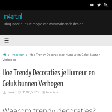
Ga
naar
de
m4art.nl
inhoud
Blog interieur: De magie van minimalistisch design
Home
Interieur
Hoe Trendy Decoraties je Humeur en Geluk kunnen
Verhogen
Hoe Trendy Decoraties je Humeur en
Geluk kunnen Verhogen
Luuk
31/05/2023
Interieur
Waarom trendy decoraties?