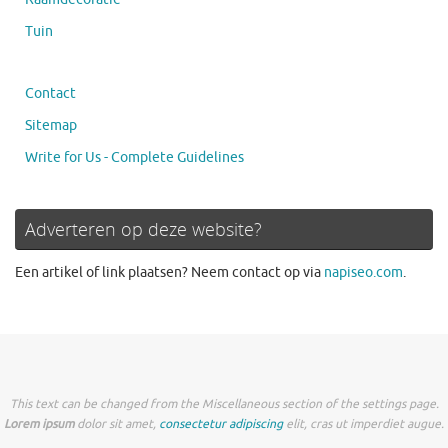
Tuin
Contact
Sitemap
Write for Us - Complete Guidelines
Adverteren op deze website?
Een artikel of link plaatsen? Neem contact op via
napiseo.com
.
This text can be changed from the Miscellaneous section of the settings page.
Lorem ipsum
dolor sit amet,
consectetur adipiscing
elit, cras ut imperdiet augue.