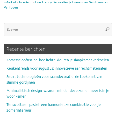
m4art.nl
>
Interieur
>
Hoe Trendy Decoraties je Humeur en Geluk kunnen
Verhogen
Zo
Zoeke
na
Recente berichten
Zomerse opfrissing: hoe lichte kleuren je slaapkamer verkoelen
Keukentrends voor augustus: innovatieve aanrechtmaterialen
Smart technologieën voor raamdecoratie: de toekomst van
slimme gordijnen
Minimalistisch design: waarom minder deze zomer meer is in je
woonkamer
Terracotta en pastel: een harmonieuze combinatie voor je
zomerinterieur