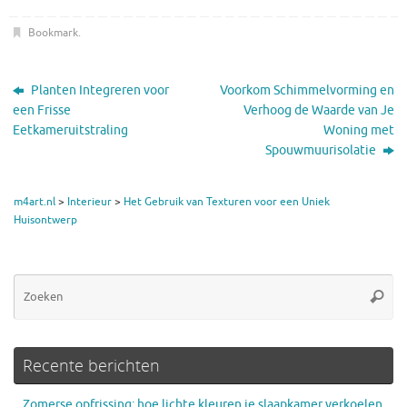
Bookmark
.
Planten Integreren voor
Voorkom Schimmelvorming en
een Frisse
Verhoog de Waarde van Je
Eetkameruitstraling
Woning met
Spouwmuurisolatie
m4art.nl
>
Interieur
>
Het Gebruik van Texturen voor een Uniek
Huisontwerp
Zo
Zoeke
na
Recente berichten
Zomerse opfrissing: hoe lichte kleuren je slaapkamer verkoelen