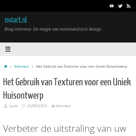
Ga
naar
de
m4art.nl
inhoud
Blog interieur: De magie van minimalistisch design
Home
Interieur
Het Gebruik van Texturen voor een Uniek Huisontwerp
Het Gebruik van Texturen voor een Uniek
Huisontwerp
Luuk
25/09/2023
Interieur
Verbeter de uitstraling van uw