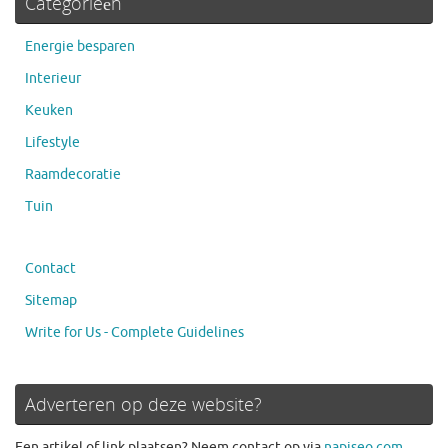
Categorieën
Energie besparen
Interieur
Keuken
Lifestyle
Raamdecoratie
Tuin
Contact
Sitemap
Write for Us - Complete Guidelines
Adverteren op deze website?
Een artikel of link plaatsen? Neem contact op via
napiseo.com
.