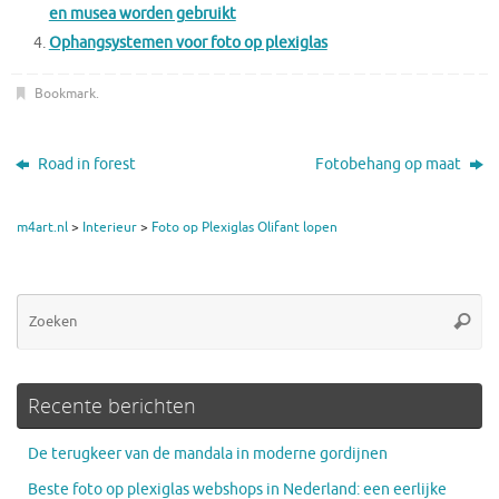
en musea worden gebruikt
Ophangsystemen voor foto op plexiglas
Bookmark
.
Road in forest
Fotobehang op maat
m4art.nl
>
Interieur
>
Foto op Plexiglas Olifant lopen
Zo
Zoeke
na
Recente berichten
De terugkeer van de mandala in moderne gordijnen
Beste foto op plexiglas webshops in Nederland: een eerlijke