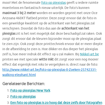
mooi! Met de fenomenale
foto op plexiglas
geeft u iedere ruimte
moeiteloos en fantastisch nieuw uiterlijk. De foto’s kunnen
maximaal 3 bij 2 meter
worden en worden geprint met onze Oce
Arizoana 460XT flatbed printer. Deze zorgt ervoor dat de foto in
een geweldige kwaliteit op de achterkant van het plexiglas zal
verschijnen. Doordat de foto dus aan de
achterkant van het
plexiglas
zit is het niet mogelijk dat deze beschadigd zal raken. Ook
zorgt dit ervoor dat de kleuren bijzonder mooi op de plexiglas plaat
te zien zijn. Ook zorgt deze printtechniek ervoor dat er meer diepte
in de afbeelding te zien is. Hoe dikker en dus dieper het plexiglas
zelf is, hoe meer indruk dit effect op u zal maken. Bij
Nikkel-art.be
printen we met speciale
witte inkt
dit zorgt voor een nog mooier
effect dat eigenlijk met niks te vergelijken is. direct naar de foto:
http://www.nikkel-art.be/foto-op-plexiglas-0-Zoeken-25742331-
walking-elephant.html
Gerelateerde Berichten:
Foto op plexiglas New York
Foto op plexiglas
Een foto op plexiglas is zo hoog dat deze zelfs door fotografen