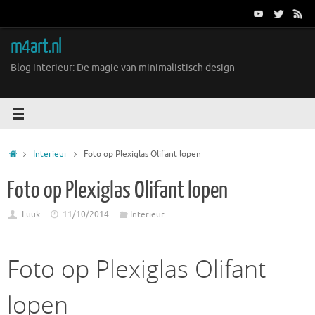
Ga
naar
de
m4art.nl
inhoud
Blog interieur: De magie van minimalistisch design
Home
Interieur
Foto op Plexiglas Olifant lopen
Foto op Plexiglas Olifant lopen
Luuk
11/10/2014
Interieur
Foto op Plexiglas Olifant
lopen