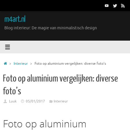
Ga
naar
de
m4art.nl
inhoud
Blog interieur: De magie van minimalistisch design
Home
Interieur
Foto op aluminium vergelijken: diverse foto’s
Foto op aluminium vergelijken: diverse
foto’s
Luuk
05/01/2017
Interieur
Foto op aluminium