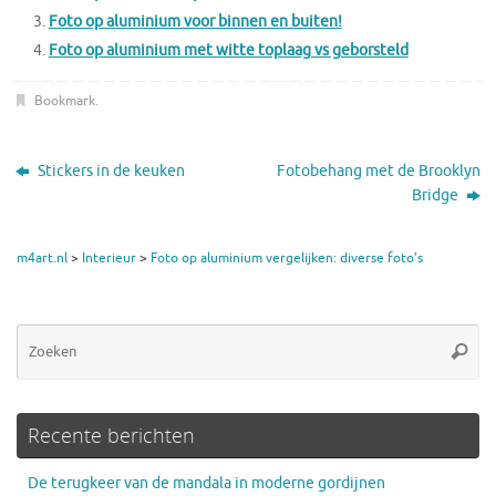
Foto op aluminium voor binnen en buiten!
Foto op aluminium met witte toplaag vs geborsteld
Bookmark
.
Stickers in de keuken
Fotobehang met de Brooklyn
Bridge
m4art.nl
>
Interieur
>
Foto op aluminium vergelijken: diverse foto’s
Zo
Zoeke
na
Recente berichten
De terugkeer van de mandala in moderne gordijnen