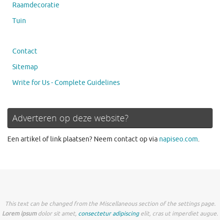
Raamdecoratie
Tuin
Contact
Sitemap
Write for Us - Complete Guidelines
Adverteren op deze website?
Een artikel of link plaatsen? Neem contact op via
napiseo.com
.
This text can be changed from the Miscellaneous section of the settings page.
Lorem ipsum
dolor sit amet,
consectetur adipiscing
elit, cras ut imperdiet augue.