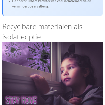
Het herbruikbare karakter van veel isolatiematerialen
vermindert de afvalberg.
Recyclbare materialen als
isolatieoptie