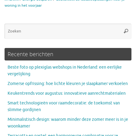
woning in het voorjaar
Zo
Zoeke
na
Recente berichten
Beste foto op plexiglas webshops in Nederland: een eerlijke
vergelijking
Zomerse opfrissing: hoe lichte kleuren je slaapkamer verkoelen
Keukentrends voor augustus: innovatieve aanrechtmaterialen
Smart technologieën voor raamdecoratie: de toekomst van
slimme gordijnen
Minimalistisch design: waarom minder deze zomer meer is in je
woonkamer
Terracotta en pastel: een harmonieuze combinatie voor je