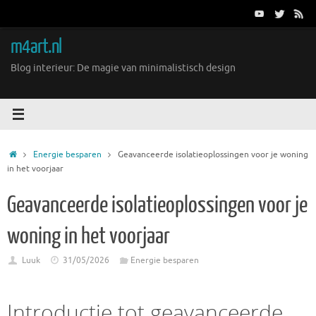
Ga
naar
de
m4art.nl
inhoud
Blog interieur: De magie van minimalistisch design
Home
Energie besparen
Geavanceerde isolatieoplossingen voor je woning
in het voorjaar
Geavanceerde isolatieoplossingen voor je
woning in het voorjaar
Luuk
31/05/2026
Energie besparen
Introductie tot geavanceerde