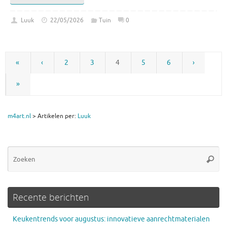
Luuk
22/05/2026
Tuin
0
«
‹
2
3
4
5
6
›
»
m4art.nl
>
Artikelen per:
Luuk
Zo
Zoeke
na
Recente berichten
Keukentrends voor augustus: innovatieve aanrechtmaterialen