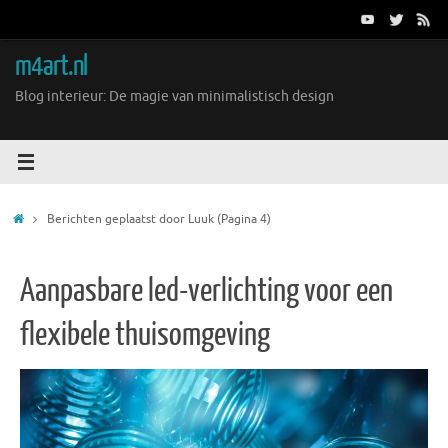
Ga
naar
de
m4art.nl
inhoud
Blog interieur: De magie van minimalistisch design
Home
Berichten geplaatst door Luuk
(Pagina 4)
Aanpasbare led-verlichting voor een
flexibele thuisomgeving